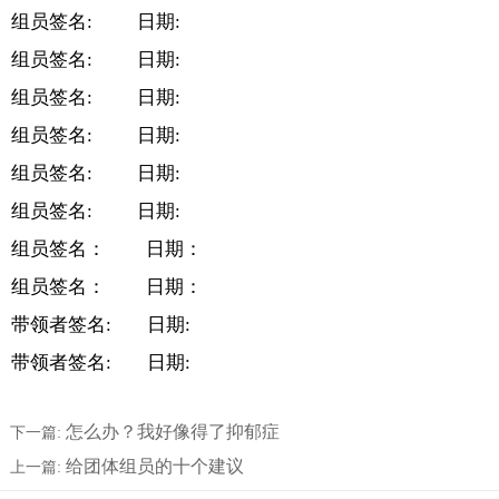
组员签名: 日期:
组员签名: 日期:
组员签名: 日期:
组员签名: 日期:
组员签名: 日期:
组员签名: 日期:
组员签名： 日期：
组员签名： 日期：
带领者签名: 日期:
带领者签名: 日期:
怎么办？我好像得了抑郁症
下一篇:
给团体组员的十个建议
上一篇: